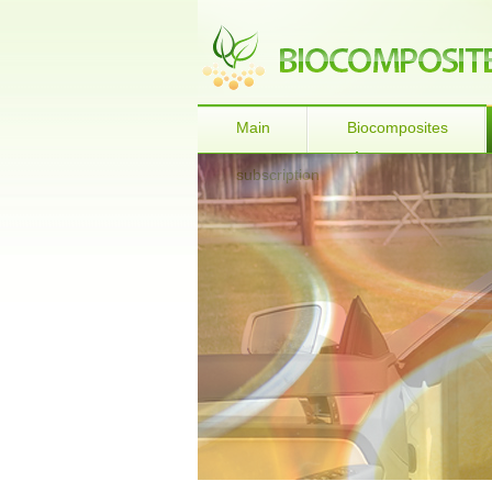
Main
Biocomposites
subscription