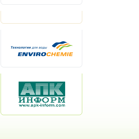
Gold sponsors
Silver sponsors
Support