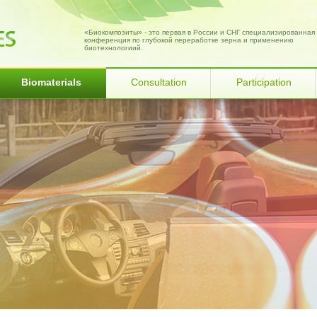
«Биокомпозиты» - это первая в России и СНГ специализированная
конференция по глубокой переработке зерна и применению
биотехнологиий.
Biomaterials
Consultation
Participation