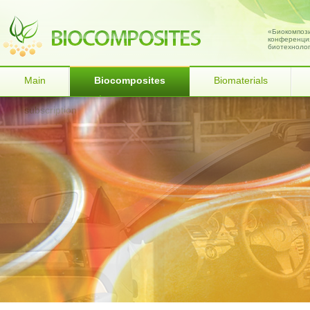
«Биокомпози
конференция
биотехнолог
Main
Biocomposites
Biomaterials
subscription